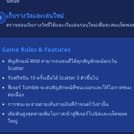
นทันที
เก็บรางวัลและเล่นใหม่
4
ตรวจสอบเงินรางวัลที่ได้และเริ่มเล่นรอบใหม่เพื่อสะสมแจ็คพอ
Game Rules & Features
สัญลักษณ์ Wild สามารถแทนที่ได้ทุกสัญลักษณ์ยกเว้น
Scatter
รับฟรีสปิน 10 ครั้งเมื่อได้ Scatter 3 ตัวขึ้นไป
ฟีเจอร์ Tumble จะลบสัญลักษณ์ที่ชนะออกและให้โอกาสชนะ
ต่อเนื่อง
การชนะจะจ่ายตามเส้นจ่ายเงินที่กำหนดไว้เท่านั้น
เดิมพันสูงสุดช่วยเพิ่มโอกาสเข้าสู่ฟีเจอร์โบนัสและแจ็คพอต
ใหญ่