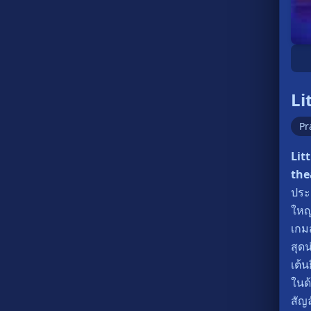
Li
Pr
Lit
the
ประ
ใหญ
เกม
สุด
เต้นย
ในด
สัญ