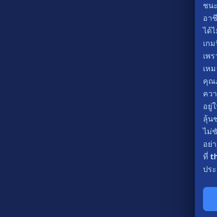
ชนะ
อาช
ได้ไ
เกมน
เพร
เหม
คุณ
ความ
อยู
ลุ้
ไม่ซ
อย่า
ที่
t
ประ