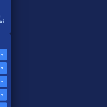
,
อร์
▼
▼
▼
▼