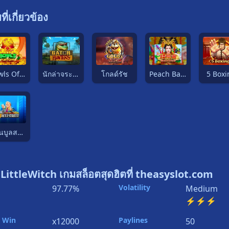
ที่เกี่ยวข้อง
Bowls Of Fortune
นักล่าจระเข้
โกลด์รัช
Peach Banquet
5 Boxi
ถนนบูลสตรีท
️
LittleWitch เกมสล็อตสุดฮิตที่ theasyslot.com
Volatility
97.77%
Medium
⚡⚡⚡
 Win
Paylines
x12000
50