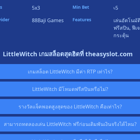
s
Min Bet
5x3
৳5
vider
Features
88Baji Games
เล่นอัตโนมัติ
ฟรีสปิน, ฟีเจ
กระตุ้น
❓
LittleWitch เกมสล็อตสุดฮิตที่ theasyslot.com
เกมสล็อต LittleWitch มีค่า RTP เท่าไร?
LittleWitch มีโหมดฟรีสปินหรือไม่?
รางวัลแจ็คพอตสูงสุดของ LittleWitch คือเท่าไร?
สามารถทดลองเล่น LittleWitch ฟรีก่อนเดิมพันเงินจริงได้ไหม?