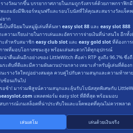
รางวัลมากขึ้น บรรยากาศภายในเกมถูกรังสรรค์ด้วยภาพกราฟิกม
ีพแถมยังมีฟีเจอร์หมุนฟรีและรอบโบนัสที่ให้คุณสะสมรางวัลแจ็ค
ม่ยาก
ี้เป็นที่นิยมในหมู่ผู้เล่นที่ค้นหา
easy slot 88
และ
easy slot 888
าะความเรียบง่ายในการเล่นและอัตราการจ่ายเงินที่น่าสนใจ อีกทั้งย
าะสำหรับสมาชิก
easy club slot
และ
easy gold slot
ที่ต้องกา
ภาพที่มอบโอกาสชนะสูง พร้อมเล่นสะดวกได้ทุกอุปกรณ์
น่าตื่นเต้นอีกอย่างของ LittleWitch คือค่า RTP สูงถึง 96.7% ซึ่งถื
่ในระดับที่ดีและมีความผันผวนปานกลาง เหมาะสำหรับผู้เล่นที่ต้อง
นชนะรางวัลใหญ่อย่างสมดุล ควบคู่ไปกับความสนุกและความท้าทายท
ับซ้อนเกินไป
รอช้า! มาร่วมพิสูจน์ความสนุกและลุ้นรับโบนัสสุดพิเศษกับ Little
heasyslot.com
แพลตฟอร์ม easy slot ที่ดีที่สุด พร้อมมอบ
สบการณ์เกมสล็อตที่น่าประทับใจและแจ็คพอตที่คุณไม่ควรพลาด
เล่นเดโม
เล่นด้วยเงินจริง