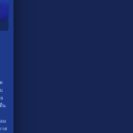
อต
อบ
อย
ื่น
้อม
อกาส