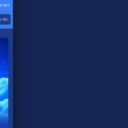
ภาษา
มาชิก