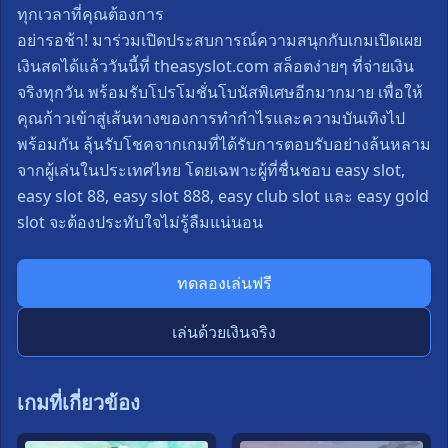
ทุกเวลาที่คุณต้องการ
อย่ารอช้า! มาร่วมเปิดประสบการณ์ความสนุกกับเกมเปิดเผย
เงินสดได้แล้ววันนี้ที่ theasyslot.com สล็อตง่ายๆ ที่จ่ายเงิน
จริงทุกวัน พร้อมรับโปรโมชั่นโบนัสพิเศษอีกมากมาย เพื่อให้
คุณก้าวเข้าสู่เส้นทางของการทำกำไรและความบันเทิงไป
พร้อมกัน ลุ้นรับโชคจากเกมที่ได้รับการตอบรับอย่างล้นหลาม
จากผู้เล่นในประเทศไทย โดยเฉพาะผู้ที่ชื่นชอบ easy slot,
easy slot 88, easy slot 888, easy club slot และ easy gold
slot จะต้องประทับใจไม่รู้ลืมแน่นอน
ทดลองเล่นฟรี
เล่นด้วยเงินจริง
เกมที่เกี่ยวข้อง