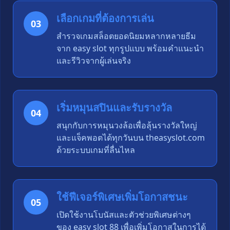
เลือกเกมที่ต้องการเล่น
03
สำรวจเกมสล็อตยอดนิยมหลากหลายธีม
จาก easy slot ทุกรูปแบบ พร้อมคำแนะนำ
และรีวิวจากผู้เล่นจริง
เริ่มหมุนสปินและรับรางวัล
04
สนุกกับการหมุนวงล้อเพื่อลุ้นรางวัลใหญ่
และแจ็คพอตได้ทุกวันบน theasyslot.com
ด้วยระบบเกมที่ลื่นไหล
ใช้ฟีเจอร์พิเศษเพิ่มโอกาสชนะ
05
เปิดใช้งานโบนัสและตัวช่วยพิเศษต่างๆ
ของ easy slot 88 เพื่อเพิ่มโอกาสในการได้