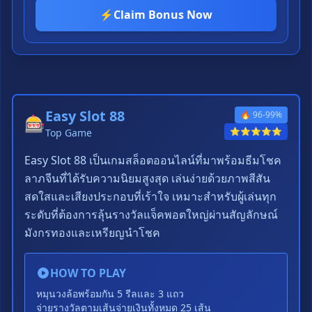
⚡
Claim Bonus Now
Easy Slot 88
🔥 96-99%
🎰
⭐⭐⭐⭐⭐
Top Game
Easy Slot 88 เป็นเกมสล็อตออนไลน์ที่มาพร้อมธีมโชค
ลาภจีนที่ได้รับความนิยมสูงสุด เล่นง่ายด้วยภาพสีสัน
สดใสและเสียงประกอบที่เร้าใจ เหมาะสำหรับผู้เล่นทุก
ระดับที่ต้องการลุ้นรางวัลแจ็คพอตใหญ่ผ่านสัญลักษณ์
มังกรทองและเหรียญนำโชค
HOW TO PLAY
หมุนวงล้อพร้อมกัน 5 รีลและ 3 แถว
จ่ายรางวัลตามเส้นจ่ายเงินทั้งหมด 25 เส้น