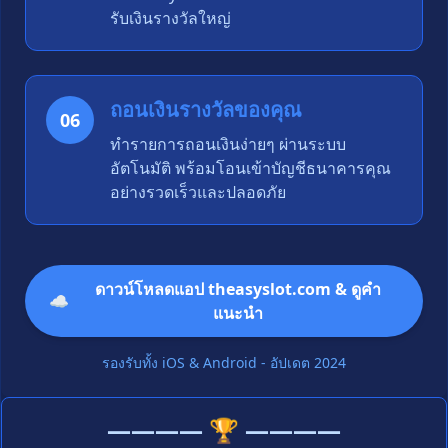
รับเงินรางวัลใหญ่
ถอนเงินรางวัลของคุณ
06
ทำรายการถอนเงินง่ายๆ ผ่านระบบ
อัตโนมัติ พร้อมโอนเข้าบัญชีธนาคารคุณ
อย่างรวดเร็วและปลอดภัย
ดาวน์โหลดแอป theasyslot.com & ดูคำ
☁️
แนะนำ
รองรับทั้ง iOS & Android - อัปเดต 2024
———— 🏆 ————