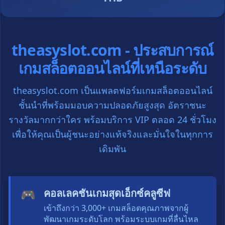
theasyslot.com - ประสบการณ์
เกมสล็อตออนไลน์ที่เหนือระดับ
theasyslot.com เป็นแพลตฟอร์มเกมสล็อตออนไลน์
ชั้นนำที่พร้อมมอบความปลอดภัยสูงสุด อัตราชนะ
รางวัลมากกว่าใคร พร้อมบริการ VIP ตลอด 24 ชั่วโมง
เพื่อให้คุณเป็นผู้ชนะอย่างแท้จริงและมั่นใจในทุกการ
เดิมพัน
🎮
คอลเลคชันเกมสุดเอ็กซ์คลูซีฟ
เข้าถึงกว่า 3,000+ เกมสล็อตคุณภาพจากผู้
พัฒนาเกมระดับโลก พร้อมระบบเกมที่ลื่นไหล