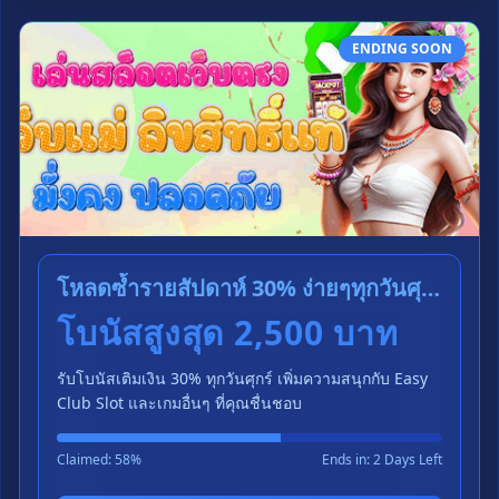
ENDING SOON
โหลดซ้ำรายสัปดาห์ 30% ง่ายๆทุกวันศุกร์
โบนัสสูงสุด 2,500 บาท
รับโบนัสเติมเงิน 30% ทุกวันศุกร์ เพิ่มความสนุกกับ Easy
Club Slot และเกมอื่นๆ ที่คุณชื่นชอบ
Claimed: 58%
Ends in: 2 Days Left