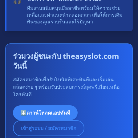
ทีมงานสนับสนุนมืออาชีพพร้อมให้ความช่วย
เหลือและคำแนะนำตลอดเวลา เพื่อให้การเดิม
พันของคุณราบรื่นและไร้ปัญหา
ร่วมวงผู้ชนะกับ theasyslot.com
วันนี้
สมัครสมาชิกเพื่อรับโบนัสพิเศษทันทีและเริ่มเล่น
สล็อตง่าย ๆ พร้อมรับประสบการณ์สุดพรีเมียมเหนือ
ใครทันที
⬇️
ดาวน์โหลดแอปทันที
เข้าสู่ระบบ / สมัครสมาชิก