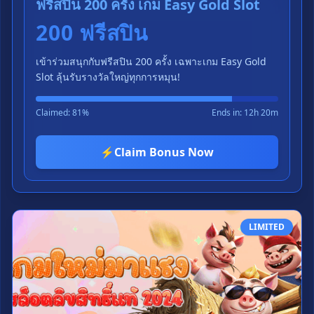
ฟรีสปิน 200 ครั้ง เกม Easy Gold Slot
200 ฟรีสปิน
เข้าร่วมสนุกกับฟรีสปิน 200 ครั้ง เฉพาะเกม Easy Gold
Slot ลุ้นรับรางวัลใหญ่ทุกการหมุน!
Claimed: 81%
Ends in: 12h 20m
⚡
Claim Bonus Now
LIMITED