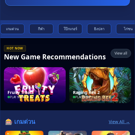
เกมด่วน
กีฬา
โป๊กเกอร์
ยิงปลา
ไก่ชน
HOT NOW
View all
New Game Recommendations
Fruity Treats
Raging Rex 2
PLAY NOW
PLAY NOW
🎰 เกมด่วน
View All →