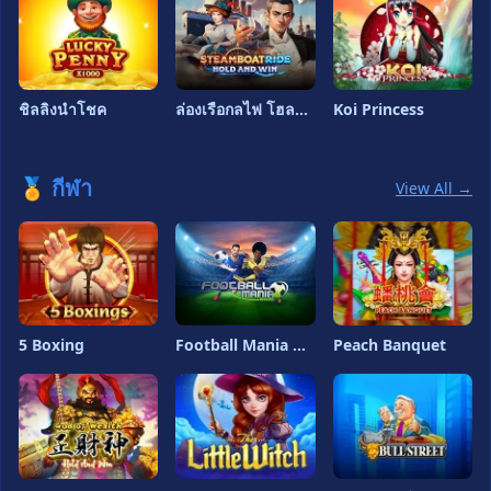
ชิลลิงนำโชค
ล่องเรือกลไฟ โฮลด์แอนด์วิน
Koi Princess
🏅 กีฬา
View All →
5 Boxing
Football Mania Deluxe
Peach Banquet