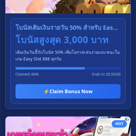
โบนัสเติมเงินรายวัน 50% สำหรับ Easy Slot 888
โบนัสสูงสุด 3,000 บาท
เติมเงินวันนี้รับโบนัส 50% เพิ่มโอกาสเล่นง่ายและชนะใน
เกม Easy Slot 888 ทุกวัน
Claimed: 66%
Ends in: 05:59:00
⚡
Claim Bonus Now
HOT