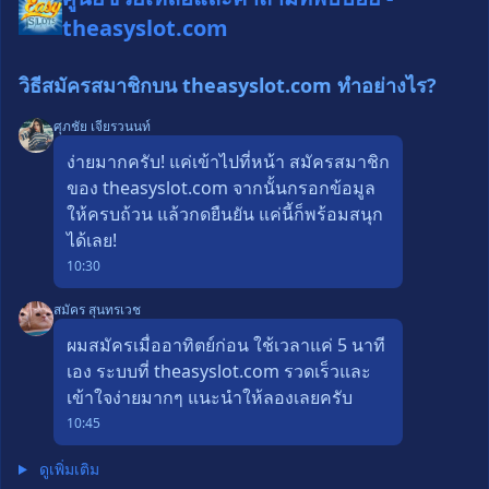
theasyslot.com
วิธีสมัครสมาชิกบน theasyslot.com ทำอย่างไร?
ศุภชัย เจียรวนนท์
ง่ายมากครับ! แค่เข้าไปที่หน้า สมัครสมาชิก
ของ theasyslot.com จากนั้นกรอกข้อมูล
ให้ครบถ้วน แล้วกดยืนยัน แค่นี้ก็พร้อมสนุก
ได้เลย!
10:30
สมัคร สุนทรเวช
ผมสมัครเมื่ออาทิตย์ก่อน ใช้เวลาแค่ 5 นาที
เอง ระบบที่ theasyslot.com รวดเร็วและ
เข้าใจง่ายมากๆ แนะนำให้ลองเลยครับ
10:45
ดูเพิ่มเติม