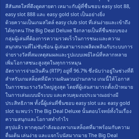
สีสันสดใสที่ดึงดูดสายตา เหมาะกับผู้ที่ชื่นชอบ easy slot 88,
easy slot 888 และ easy gold slot เป็นอย่างยิ่ง
ด้วยความเป็นเกมสไตล์ easy club slot ที่เล่นง่ายและเข้าถึง
ได้ทุกคน The Big Deal Deluxe จึงกลายเป็นที่ชื่นชอบของ
กลุ่มผู้เล่นที่ต้องการความรวดเร็วในการชนะและความ
สนุกสนานที่ไม่ซับซ้อน ผู้เล่นสามารถเพลิดเพลินกับระบบการ
จ่ายรางวัลที่สมเหตุสมผลและรูปแบบเพย์ไลน์ที่หลากหลาย
เพิ่มโอกาสชนะสูงสุดในทุกการหมุน
อัตราการจ่ายเงินคืน (RTP) อยู่ที่ 96.7% ซึ่งนับว่าอยู่ในช่วงที่ดี
สำหรับเกมสล็อตที่มีความผันผวนปานกลาง เกมนี้ให้โอกาส
ในการชนะรางวัลใหญ่สูงสุด โดยที่ผู้เล่นสามารถตั้งเป้าหมาย
ในการเล่นแบบมีระบบ และควบคุมงบประมาณอย่างมี
ประสิทธิภาพ ทั้งนี้ผู้เล่นที่ชื่นชอบ easy slot และ easy gold
slot จะพบว่า The Big Deal Deluxe นั้นตอบโจทย์ทั้งในเรื่อง
ความสนุกและโอกาสทำกำไร
สรุปแล้ว หากคุณกำลังมองหาเกมสล็อตที่มาพร้อมกับความ
ตื่นเต้น เล่นง่าย และแจกโบนัสมากมาย The Big Deal