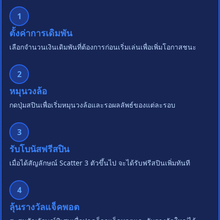
1
ตั้งค่าการเดิมพัน
เลือกจำนวนเงินเดิมพันที่ต้องการก่อนเริ่มเล่นเพื่อเพิ่มโอกาสชนะ
2
หมุนวงล้อ
กดปุ่มสปินเพื่อเริ่มหมุนวงล้อและรอผลลัพธ์ของแต่ละรอบ
3
รับโบนัสฟรีสปิน
เมื่อได้สัญลักษณ์ Scatter 3 ตัวขึ้นไป จะได้รับฟรีสปินเพิ่มทันที
4
ลุ้นรางวัลแจ็คพอต