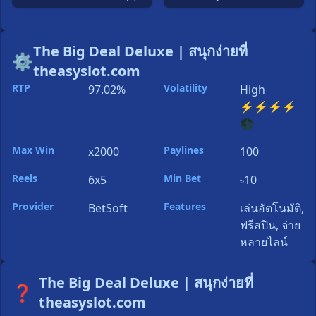
The Big Deal Deluxe | สนุกง่ายที่
⚙️
theasyslot.com
RTP
Volatility
97.02%
High
⚡⚡⚡⚡
🌑
Max Win
Paylines
x2000
100
Reels
Min Bet
6x5
৳10
Provider
Features
BetSoft
เล่นอัตโนมัติ,
ฟรีสปิน, จ่าย
หลายไลน์
The Big Deal Deluxe | สนุกง่ายที่
❓
theasyslot.com