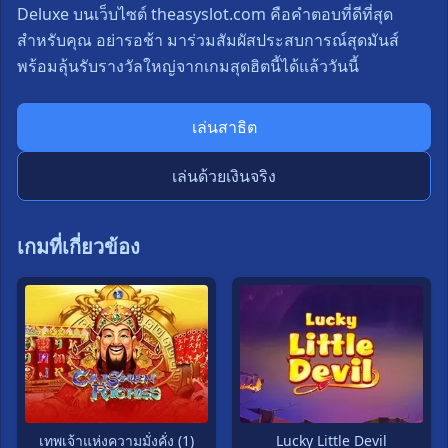
Deluxe บนเว็บไซต์ theasyslot.com คือคำตอบที่ดีที่สุด
สำหรับคุณ อย่ารอช้า มาร่วมสัมผัสประสบการณ์สุดมันส์
พร้อมลุ้นรับรางวัลใหญ่จากเกมสุดฮิตนี้ได้แล้ววันนี้
เล่นสาธิต
เล่นด้วยเงินจริง
เกมที่เกี่ยวข้อง
เทพเจ้าแห่งความมั่งคั่ง (1)
Lucky Little Devil