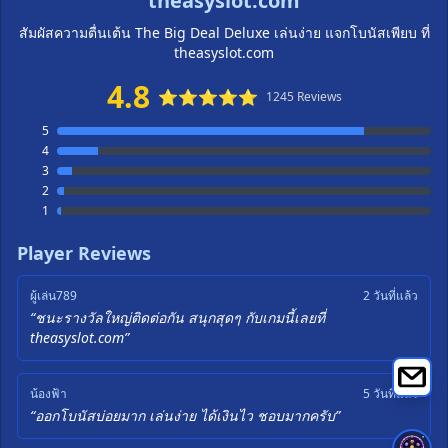
theasyslot.com
สัมผัสความตื่นเต้น The Big Deal Deluxe เล่นง่าย แจกโบนัสเพียบ ที่
theasyslot.com
4.8
⭐⭐⭐⭐⭐
1245 Reviews
5
4
3
2
1
Player Reviews
ผู้เล่น789
2 วันที่แล้ว
“ชนะรางวัลใหญ่ติดต่อกัน สนุกสุดๆ กับเกมนี้เลยที่
theasyslot.com”
น้องฟ้า
5 วันที่แล้ว
“ออกโบนัสบ่อยมาก เล่นง่าย ได้เงินไว ชอบมากครับ”