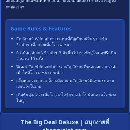
สะสมสัญลักษณ์พิเศษเพื่อปลดล็อกแจ็คพอตและรับรางวัลใหญ่ได้
ตลอดเวลา
Game Rules & Features
สัญลักษณ์ Wild สามารถแทนที่สัญลักษณ์อื่นๆ ยกเว้น
Scatter เพื่อช่วยเพิ่มโอกาสชนะ
ถ้าได้สัญลักษณ์ Scatter 3 ตัวขึ้นไป จะเข้าสู่โหมดฟรีสปิน
จำนวน 10 ครั้ง
ฟีเจอร์ Tumble จะทำการลบสัญลักษณ์ที่ชนะออกจากวงล้อ
เพื่อให้มีโอกาสชนะต่อเนื่อง
แจ็คพอตจะถูกปลดล็อกเมื่อสะสมสัญลักษณ์พิเศษครบตาม
เงื่อนไขในเกม
เดิมพันสูงสุดจะเพิ่มโอกาสได้รับรางวัลโบนัสและแจ็คพอต
ใหญ่
The Big Deal Deluxe | สนุกง่ายที่