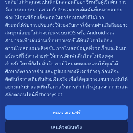
ระดับ ไม่ว่าคุณจะเป็นนักปั่นสล็อตมืออาชีพหรือผู้เริ่มต้น การ
จัดการงบประมาณร่วมกับจังหวะการเดิมพันที่เหมาะสมจะ
ช่วยให้คุณพิชิตแจ็คพอตในดาร์กเทรลส์ได้ไม่ยาก
ตัวเกมได้รับการปรับแต่งให้รองรับการใช้งานผ่านมือถืออย่าง
สมบูรณ์แบบ ไม่ว่าจะเป็นระบบ iOS หรือ Android คุณ
สามารถเข้าเล่นผ่านเว็บบราวเซอร์ได้ทันทีโดยไม่ต้อง
ดาวน์โหลดแอปพลิเคชัน การโหลดข้อมูลที่รวดเร็วและอินเต
อร์เฟซที่ใช้งานง่ายทำให้การเดิมพันลื่นไหลไม่มีสะดุด
สำหรับใครที่ยังไม่มั่นใจ เรามีโหมดทดลองเล่นให้คุณได้
ศึกษาอัตราการจ่ายและรูปแบบของฟีเจอร์ต่างๆ ก่อนที่จะ
ตัดสินใจวางเดิมพันด้วยเงินจริง เพื่อให้คุณวางแผนการเล่นได้
อย่างแม่นยำและเพิ่มโอกาสในการทำกำไรสูงสุดจากการเล่น
สล็อตออนไลน์ที่ theasyslot
ทดลองเล่นฟรี
เล่นด้วยเงินจริง