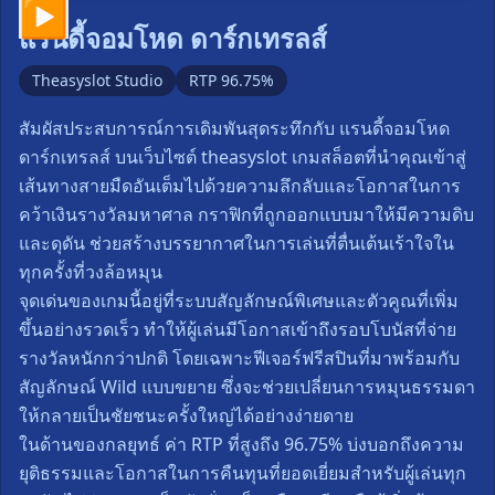
▶
แรนดี้จอมโหด ดาร์กเทรลส์
Theasyslot Studio
RTP 96.75%
สัมผัสประสบการณ์การเดิมพันสุดระทึกกับ แรนดี้จอมโหด
ดาร์กเทรลส์ บนเว็บไซต์ theasyslot เกมสล็อตที่นำคุณเข้าสู่
เส้นทางสายมืดอันเต็มไปด้วยความลึกลับและโอกาสในการ
คว้าเงินรางวัลมหาศาล กราฟิกที่ถูกออกแบบมาให้มีความดิบ
และดุดัน ช่วยสร้างบรรยากาศในการเล่นที่ตื่นเต้นเร้าใจใน
ทุกครั้งที่วงล้อหมุน
จุดเด่นของเกมนี้อยู่ที่ระบบสัญลักษณ์พิเศษและตัวคูณที่เพิ่ม
ขึ้นอย่างรวดเร็ว ทำให้ผู้เล่นมีโอกาสเข้าถึงรอบโบนัสที่จ่าย
รางวัลหนักกว่าปกติ โดยเฉพาะฟีเจอร์ฟรีสปินที่มาพร้อมกับ
สัญลักษณ์ Wild แบบขยาย ซึ่งจะช่วยเปลี่ยนการหมุนธรรมดา
ให้กลายเป็นชัยชนะครั้งใหญ่ได้อย่างง่ายดาย
ในด้านของกลยุทธ์ ค่า RTP ที่สูงถึง 96.75% บ่งบอกถึงความ
ยุติธรรมและโอกาสในการคืนทุนที่ยอดเยี่ยมสำหรับผู้เล่นทุก