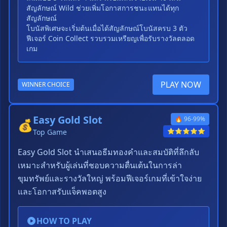
สัญลักษณ์ Wild ช่วยเพิ่มโอกาสการชนะแทนได้ทุก
สัญลักษณ์
โบนัสพิเศษจะเริ่มต้นเมื่อได้สัญลักษณ์โบนัสครบ 3 ตัว
ฟีเจอร์ Coin Collect รวบรวมเหรียญเพื่อรับรางวัลตลอด
เกม
PLAY NOW
WINNER CHOICE
Easy Gold Slot
🔥 96-99%
💰
⭐⭐⭐⭐⭐
Top Game
Easy Gold Slot นำเสนอธีมทองคำและสมบัติที่ลึกลับ
เหมาะสำหรับผู้เล่นที่ชอบความตื่นเต้นในการล่า
ขุมทรัพย์และรางวัลใหญ่ พร้อมฟีเจอร์เกมที่เข้าใจง่าย
และโอกาสรับแจ็คพอตสูง
HOW TO PLAY