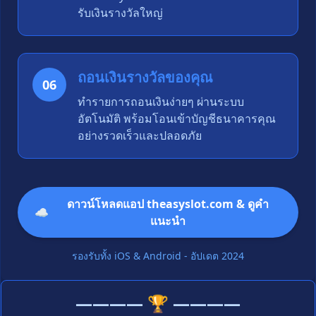
รับเงินรางวัลใหญ่
ถอนเงินรางวัลของคุณ
06
ทำรายการถอนเงินง่ายๆ ผ่านระบบ
อัตโนมัติ พร้อมโอนเข้าบัญชีธนาคารคุณ
อย่างรวดเร็วและปลอดภัย
ดาวน์โหลดแอป theasyslot.com & ดูคำ
☁️
แนะนำ
รองรับทั้ง iOS & Android - อัปเดต 2024
———— 🏆 ————