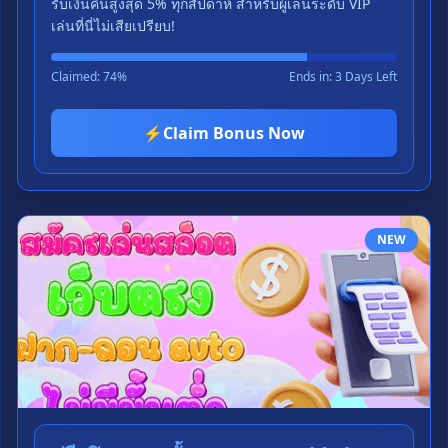
รับเงินคืนสูงสุด 5% ทุกสัปดาห์ สำหรับผู้เล่นระดับ VIP
เล่นที่นี่ไม่เสียเปรียบ!
Claimed: 74%
Ends in: 3 Days Left
⚡
Claim Bonus Now
NEW