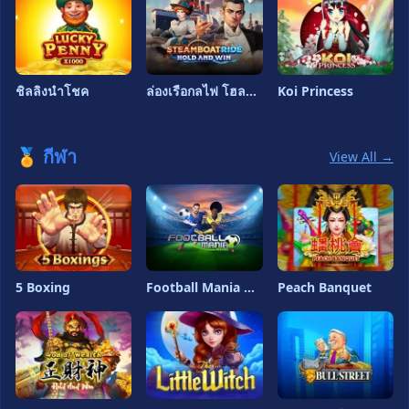
ชิลลิงนำโชค
ล่องเรือกลไฟ โฮลด์แอนด์วิน
Koi Princess
🏅 กีฬา
View All →
5 Boxing
Football Mania Deluxe
Peach Banquet