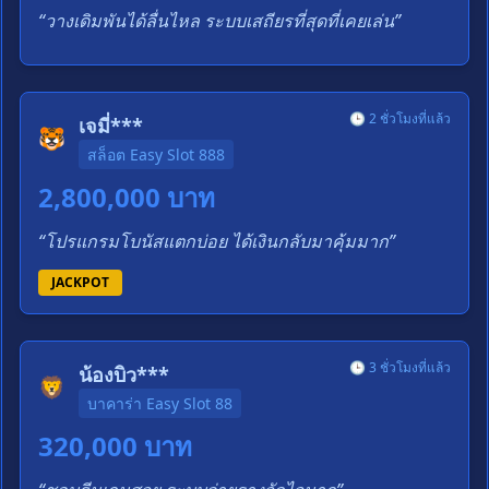
“วางเดิมพันได้ลื่นไหล ระบบเสถียรที่สุดที่เคยเล่น”
🕒 2 ชั่วโมงที่แล้ว
เจมี่***
🐯
สล็อต Easy Slot 888
2,800,000 บาท
“โปรแกรมโบนัสแตกบ่อย ได้เงินกลับมาคุ้มมาก”
JACKPOT
🕒 3 ชั่วโมงที่แล้ว
น้องบิว***
🦁
บาคาร่า Easy Slot 88
320,000 บาท