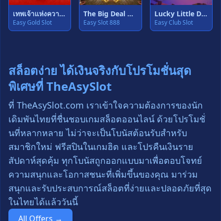
เทพเจ้าแห่งความมั่งคั่ง (1)
The Big Deal Deluxe
Lucky Little Devil
Easy Gold Slot
Easy Slot 888
Easy Club Slot
สล็อตง่าย ได้เงินจริงกับโปรโมชั่นสุด
พิเศษที่ TheAsySlot
ที่ TheAsySlot.com เราเข้าใจความต้องการของนัก
เดิมพันไทยที่ชื่นชอบเกมสล็อตออนไลน์ ด้วยโปรโมชั่
นที่หลากหลาย ไม่ว่าจะเป็นโบนัสต้อนรับสำหรับ
สมาชิกใหม่ ฟรีสปินในเกมฮิต และโปรคืนเงินราย
สัปดาห์สุดคุ้ม ทุกโบนัสถูกออกแบบมาเพื่อตอบโจทย์
ความสนุกและโอกาสชนะที่เพิ่มขึ้นของคุณ มาร่วม
สนุกและรับประสบการณ์สล็อตที่ง่ายและปลอดภัยที่สุด
ในไทยได้แล้ววันนี้
All Offers →