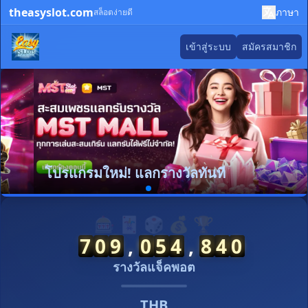
theasyslot.com
ภาษา
สล็อตง่ายดี
เข้าสู่ระบบ
สมัครสมาชิก
💰
29/06/2026 อน*** ถอนเงินสําเร็จ 4,700 THB ✅
โปรแกรมใหม่! แลกรางวัลทันที
🎰 🃏 🎲 💰 🏆
7
0
9
,
,
0
1
2
1
6
9
รางวัลแจ็คพอต
THB