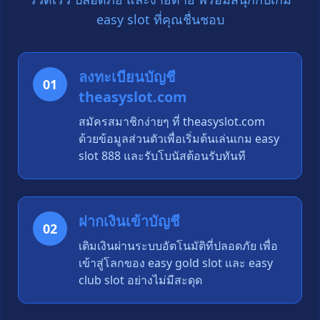
easy slot ที่คุณชื่นชอบ
ลงทะเบียนบัญชี
01
theasyslot.com
สมัครสมาชิกง่ายๆ ที่ theasyslot.com
ด้วยข้อมูลส่วนตัวเพื่อเริ่มต้นเล่นเกม easy
slot 888 และรับโบนัสต้อนรับทันที
ฝากเงินเข้าบัญชี
02
เติมเงินผ่านระบบอัตโนมัติที่ปลอดภัย เพื่อ
เข้าสู่โลกของ easy gold slot และ easy
club slot อย่างไม่มีสะดุด