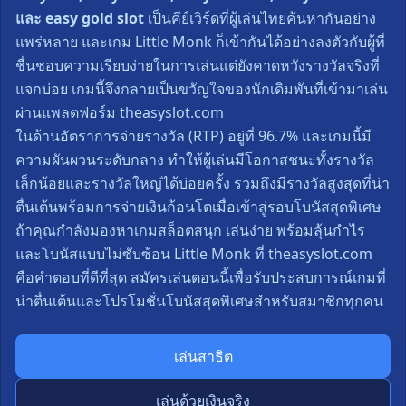
และ easy gold slot
เป็นคีย์เวิร์ดที่ผู้เล่นไทยค้นหากันอย่าง
แพร่หลาย และเกม Little Monk ก็เข้ากันได้อย่างลงตัวกับผู้ที่
ชื่นชอบความเรียบง่ายในการเล่นแต่ยังคาดหวังรางวัลจริงที่
แจกบ่อย เกมนี้จึงกลายเป็นขวัญใจของนักเดิมพันที่เข้ามาเล่น
ผ่านแพลตฟอร์ม theasyslot.com
ในด้านอัตราการจ่ายรางวัล (RTP) อยู่ที่ 96.7% และเกมนี้มี
ความผันผวนระดับกลาง ทำให้ผู้เล่นมีโอกาสชนะทั้งรางวัล
เล็กน้อยและรางวัลใหญ่ได้บ่อยครั้ง รวมถึงมีรางวัลสูงสุดที่น่า
ตื่นเต้นพร้อมการจ่ายเงินก้อนโตเมื่อเข้าสู่รอบโบนัสสุดพิเศษ
ถ้าคุณกำลังมองหาเกมสล็อตสนุก เล่นง่าย พร้อมลุ้นกำไร
และโบนัสแบบไม่ซับซ้อน Little Monk ที่ theasyslot.com
คือคำตอบที่ดีที่สุด สมัครเล่นตอนนี้เพื่อรับประสบการณ์เกมที่
น่าตื่นเต้นและโปรโมชั่นโบนัสสุดพิเศษสำหรับสมาชิกทุกคน
เล่นสาธิต
เล่นด้วยเงินจริง