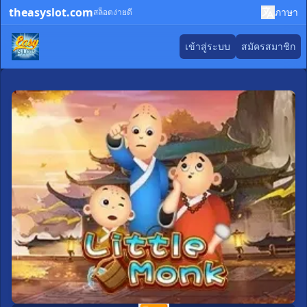
theasyslot.com
ภาษา
สล็อตง่ายดี
เข้าสู่ระบบ
สมัครสมาชิก