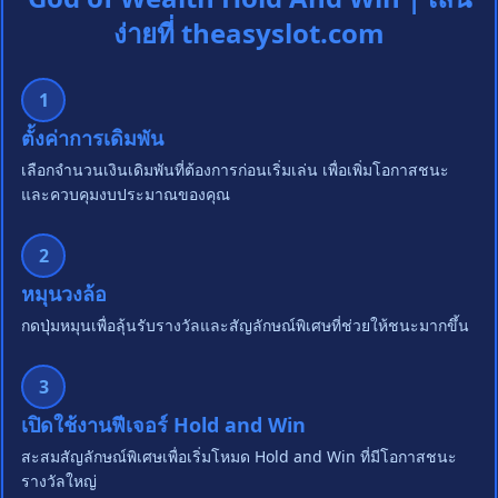
ง่ายที่ theasyslot.com
1
ตั้งค่าการเดิมพัน
เลือกจำนวนเงินเดิมพันที่ต้องการก่อนเริ่มเล่น เพื่อเพิ่มโอกาสชนะ
และควบคุมงบประมาณของคุณ
2
หมุนวงล้อ
กดปุ่มหมุนเพื่อลุ้นรับรางวัลและสัญลักษณ์พิเศษที่ช่วยให้ชนะมากขึ้น
3
เปิดใช้งานฟีเจอร์ Hold and Win
สะสมสัญลักษณ์พิเศษเพื่อเริ่มโหมด Hold and Win ที่มีโอกาสชนะ
รางวัลใหญ่