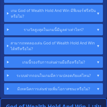
เกม God of Wealth Hold And Win มีฟีเจอร์ฟรีสปิน
▼
หรือไม่?
รางวัลสูงสุดในเกมนี้มีมูลค่าเท่าไหร่?
▼
สามารถทดลองเล่น God of Wealth Hold And Win
▼
ได้ฟรีหรือไม่?
เกมนี้รองรับการเล่นผ่านมือถือหรือไม่?
▼
ระบบฝากถอนในเกมมีความปลอดภัยแค่ไหน?
▼
มีเทคนิคการเล่นช่วยเพิ่มโอกาสชนะหรือไม่?
▼
God of Wealth Hold And Win | เล่น