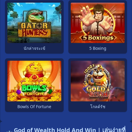
นักล่าจระเข้
5 Boxing
Bowls Of Fortune
โกลด์รัช
God of Wealth Hold And Win | เล่นง่ายที่