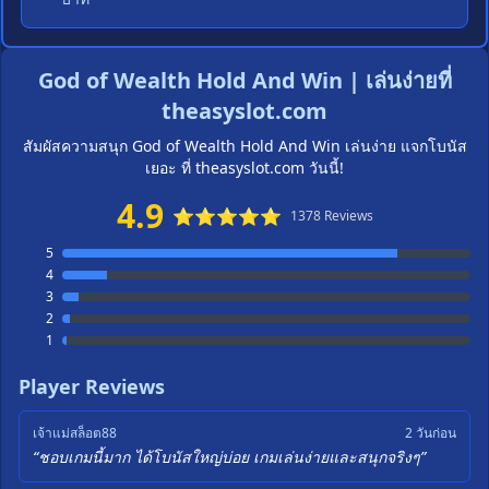
God of Wealth Hold And Win | เล่นง่ายที่
theasyslot.com
สัมผัสความสนุก God of Wealth Hold And Win เล่นง่าย แจกโบนัส
เยอะ ที่ theasyslot.com วันนี้!
4.9
⭐⭐⭐⭐⭐
1378 Reviews
5
4
3
2
1
Player Reviews
เจ้าแม่สล็อต88
2 วันก่อน
“ชอบเกมนี้มาก ได้โบนัสใหญ่บ่อย เกมเล่นง่ายและสนุกจริงๆ”