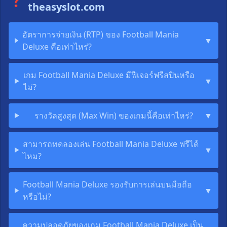
theasyslot.com
อัตราการจ่ายเงิน (RTP) ของ Football Mania
▼
Deluxe คือเท่าไหร่?
เกม Football Mania Deluxe มีฟีเจอร์ฟรีสปินหรือ
▼
ไม่?
รางวัลสูงสุด (Max Win) ของเกมนี้คือเท่าไหร่?
▼
สามารถทดลองเล่น Football Mania Deluxe ฟรีได้
▼
ไหม?
Football Mania Deluxe รองรับการเล่นบนมือถือ
▼
หรือไม่?
ความปลอดภัยของเกม Football Mania Deluxe เป็น