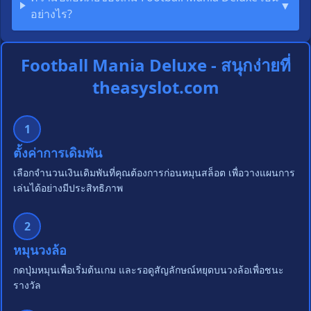
▼
อย่างไร?
Football Mania Deluxe - สนุกง่ายที่
theasyslot.com
1
ตั้งค่าการเดิมพัน
เลือกจำนวนเงินเดิมพันที่คุณต้องการก่อนหมุนสล็อต เพื่อวางแผนการ
เล่นได้อย่างมีประสิทธิภาพ
2
หมุนวงล้อ
กดปุ่มหมุนเพื่อเริ่มต้นเกม และรอดูสัญลักษณ์หยุดบนวงล้อเพื่อชนะ
รางวัล