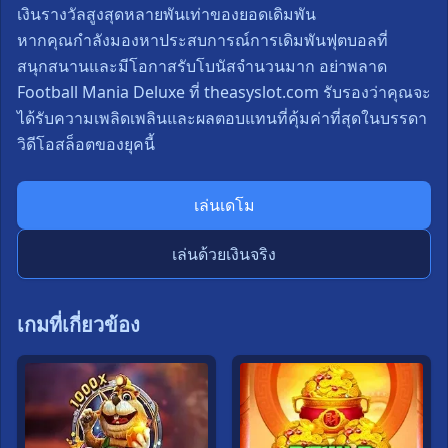
เงินรางวัลสูงสุดหลายพันเท่าของยอดเดิมพัน
หากคุณกำลังมองหาประสบการณ์การเดิมพันฟุตบอลที่
สนุกสนานและมีโอกาสรับโบนัสจำนวนมาก อย่าพลาด
Football Mania Deluxe ที่ theasyslot.com รับรองว่าคุณจะ
ได้รับความเพลิดเพลินและผลตอบแทนที่คุ้มค่าที่สุดในบรรดา
วิดีโอสล็อตของยุคนี้
เล่นเดโม
เล่นด้วยเงินจริง
เกมที่เกี่ยวข้อง