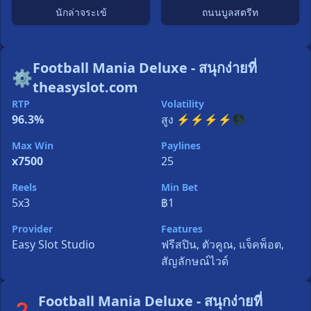
นักล่าจระเข้
ถนนบูลสตรีท
Football Mania Deluxe - สนุกง่ายที่
⚙️
theasyslot.com
RTP
Volatility
96.3%
สูง ⚡⚡⚡⚡🌑
Max Win
Paylines
x7500
25
Reels
Min Bet
5x3
฿1
Provider
Features
Easy Slot Studio
ฟรีสปิน, ตัวคูณ, แจ็คพ็อต,
สัญลักษณ์ไวด์
Football Mania Deluxe - สนุกง่ายที่
❓