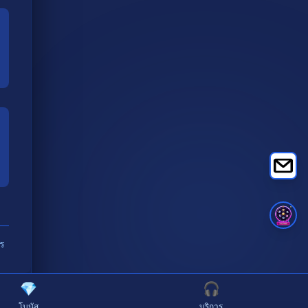
าร
💎
🎧
โบนัส
บริการ