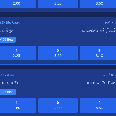
2.00
3.25
3.60
ีเมียร์ลีก อังกฤษ
วันนี้ 21
ิเวอร์พูล
แมนเชสเตอร์ ยูไนเต
+156 Bets
1
X
2
2.25
3.50
3.10
ลีกา สเปน
พรุ่งนี้ 02
รอัล มาดริด
แอ ธ เล ติก บิลเ
+142 Bets
1
X
2
1.60
4.00
5.50