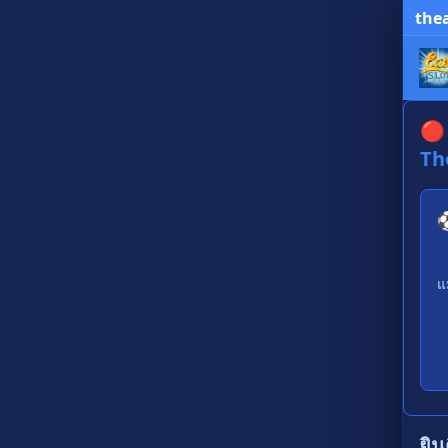
the
🔴 
Th
ยิน