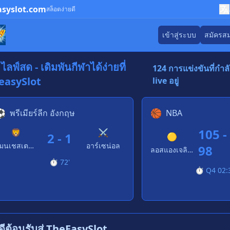
asyslot.com
สล็อตง่ายดี
เข้าสู่ระบบ
สมัครส
ไลฟ์สด - เดิมพันกีฬาได้ง่ายที่
124 การแข่งขันที่กำลั
easySlot
live อยู่
⚽
🏀
พรีเมียร์ลีก อังกฤษ
NBA
105 -
🦁
⚔️
2 - 1
🟡
แมนเชสเตอร์ซิตี้
อาร์เซน่อล
98
ลอสแองเจลิส เลเกอร์ส
⏱ 72'
⏱ Q4 02:
ดีต้อนรับสู่ TheEasySlot