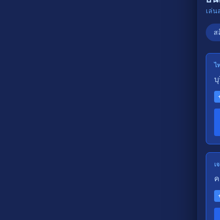
เล่น
ส
ไท
บุ
เจ
ค