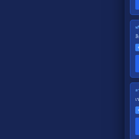
พร
ล
ลา
เ